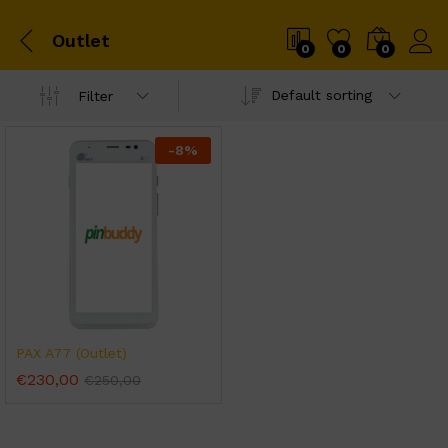
Outlet
0
0
0
Default sorting
Filter
-
8
%
PAX A77 (Outlet)
€
230,00
€
250,00