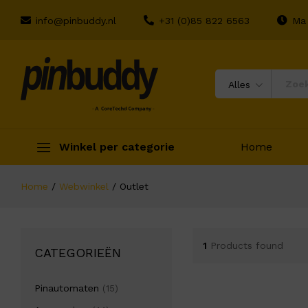
info@pinbuddy.nl
+31 (0)85 822 6563
Ma 
Alles
Winkel per categorie
Home
Home
/
Webwinkel
/
Outlet
1
Products found
CATEGORIEËN
Pinautomaten
(15)