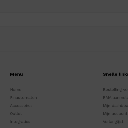
Menu
Snelle link
Home
Bestelling v
Pinautomaten
RMA aanmel
Accessoires
Mijn dashbo
Outlet
Mijn account
Integraties
Verlanglijst