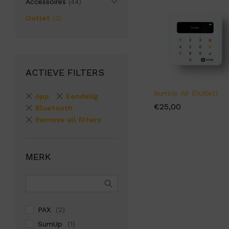
Accessoires
(44)
Outlet
(3)
ACTIEVE FILTERS
SumUp Air (Outlet)
App
Eendelig
€
€
25,00
25,00
Bluetooth
Remove all filters
MERK
PAX
(2)
SumUp
(1)