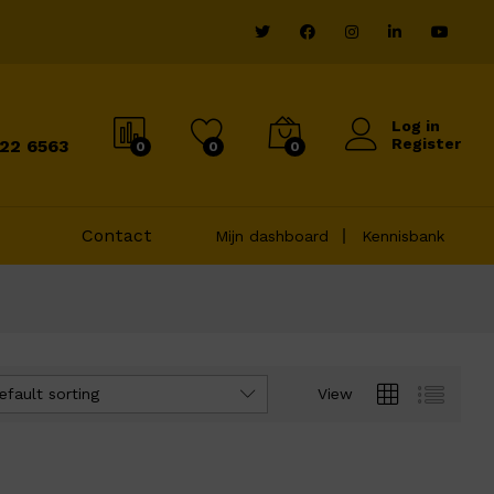
Log in
Register
822 6563
0
0
0
Contact
Mijn dashboard
Kennisbank
efault sorting
View