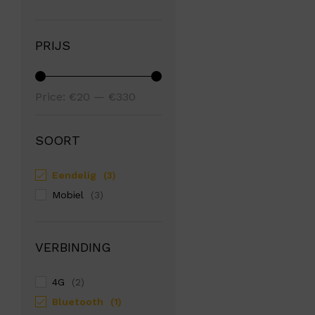
PRIJS
Min
Max
Price:
€20
—
€330
price
price
SOORT
Eendelig
(3)
Mobiel
(3)
VERBINDING
4G
(2)
Bluetooth
(1)