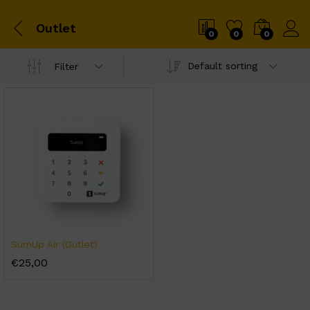
Outlet
0
0
0
Default sorting
Filter
SumUp Air (Outlet)
€
25,00