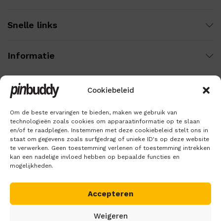
Snelle links
Informatie
Cookiebeleid
Wij gebruiken veilige betaling voor:
Om de beste ervaringen te bieden, maken we gebruik van
technologieën zoals cookies om apparaatinformatie op te slaan
en/of te raadplegen. Instemmen met deze cookiebeleid stelt ons in
staat om gegevens zoals surfgedrag of unieke ID's op deze website
te verwerken. Geen toestemming verlenen of toestemming intrekken
kan een nadelige invloed hebben op bepaalde functies en
mogelijkheden.
Accepteren
Copyright © 2018 – 2026
Pinbuddy
. Alle rechten voorbehouden.
Weigeren