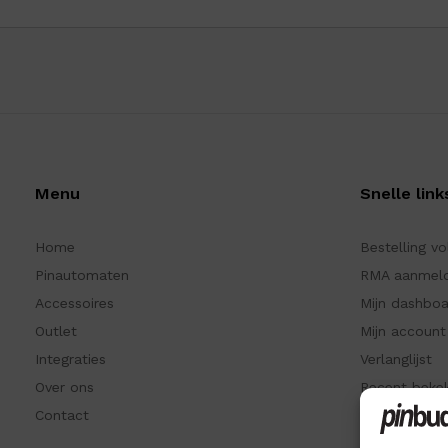
Menu
Snelle link
Home
Bestelling v
Pinautomaten
RMA aanmel
Accessoires
Mijn dashbo
Outlet
Mijn account
Integraties
Verlanglijst
Over ons
Recent beke
Contact
Kennisbank