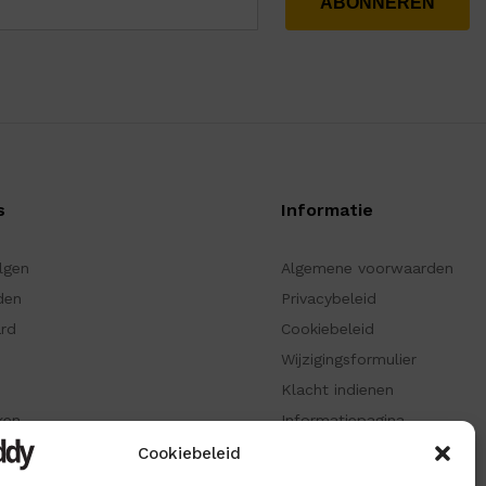
s
Informatie
olgen
Algemene voorwaarden
den
Privacybeleid
ard
Cookiebeleid
Wijzigingsformulier
Klacht indienen
ken
Informatiepagina
Cookiebeleid