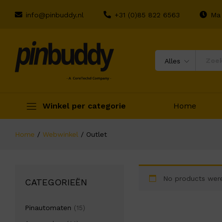
info@pinbuddy.nl
+31 (0)85 822 6563
Ma 
Alles
Winkel per categorie
Home
Home
/
Webwinkel
/
Outlet
No products were
CATEGORIEËN
Pinautomaten
(15)