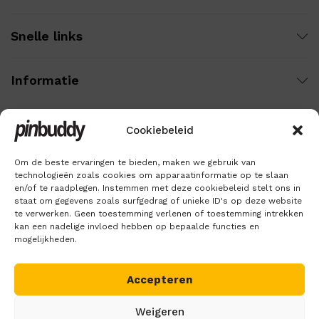
Snelle links
Informatie
Cookiebeleid
Wij gebruiken veilige betaling voor:
Om de beste ervaringen te bieden, maken we gebruik van
technologieën zoals cookies om apparaatinformatie op te slaan
en/of te raadplegen. Instemmen met deze cookiebeleid stelt ons in
staat om gegevens zoals surfgedrag of unieke ID's op deze website
te verwerken. Geen toestemming verlenen of toestemming intrekken
kan een nadelige invloed hebben op bepaalde functies en
mogelijkheden.
Accepteren
Copyright © 2018 – 2026
Pinbuddy
. Alle rechten voorbehouden.
Weigeren