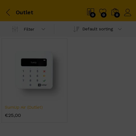
Outlet
0
0
0
Default sorting
Filter
SumUp Air (Outlet)
€
25,00