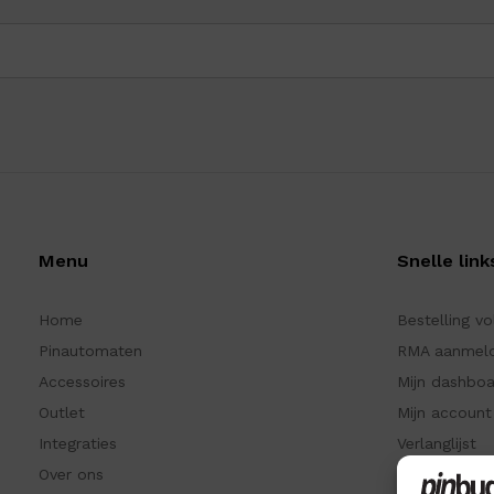
Menu
Snelle link
Home
Bestelling v
Pinautomaten
RMA aanmel
Accessoires
Mijn dashbo
Outlet
Mijn account
Integraties
Verlanglijst
Over ons
Recent beke