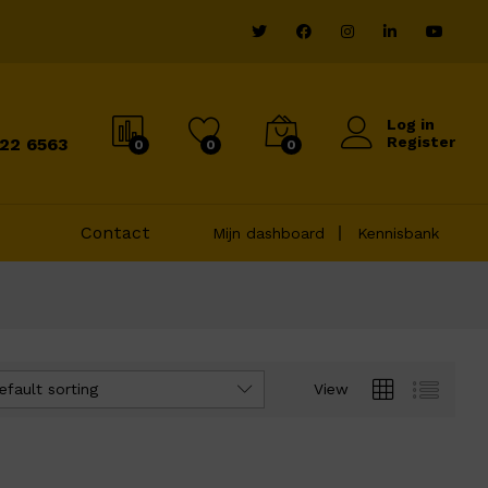
Log in
Register
822 6563
0
0
0
Contact
Mijn dashboard
Kennisbank
efault sorting
View