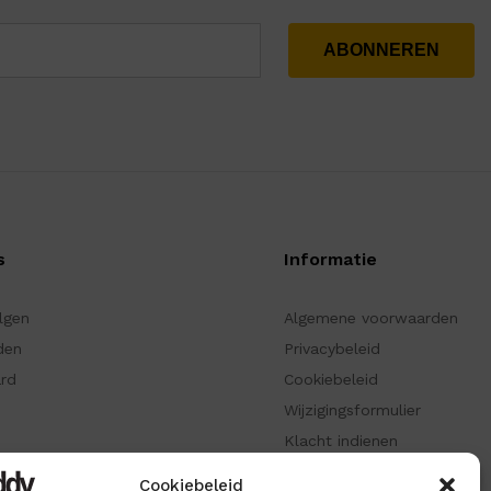
s
Informatie
olgen
Algemene voorwaarden
den
Privacybeleid
ard
Cookiebeleid
Wijzigingsformulier
Klacht indienen
ken
Informatiepagina
Cookiebeleid