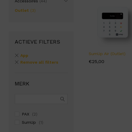
Accessoires
(44)
Outlet
(3)
ACTIEVE FILTERS
SumUp Air (Outlet)
App
€
€
25,00
25,00
Remove all filters
MERK
PAX
(2)
SumUp
(1)