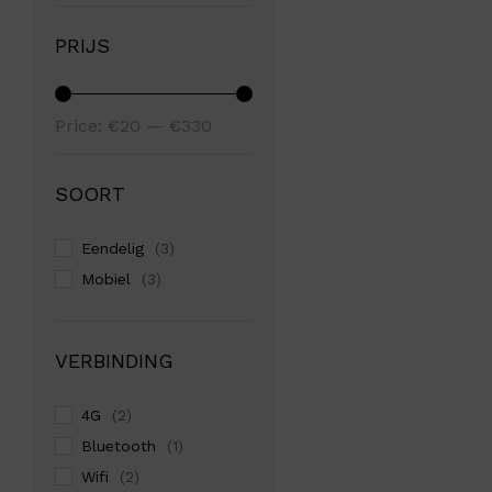
PRIJS
Min
Max
Price:
€20
—
€330
price
price
SOORT
Eendelig
(3)
Mobiel
(3)
VERBINDING
4G
(2)
Bluetooth
(1)
Wifi
(2)