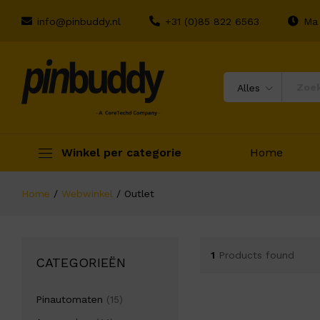
info@pinbuddy.nl
+31 (0)85 822 6563
Ma 
Alles
Winkel per categorie
Home
Home
/
Webwinkel
/
Outlet
1
Products found
CATEGORIEËN
Pinautomaten
(15)