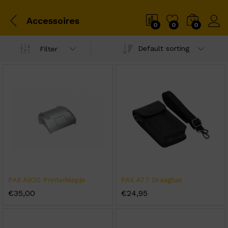
Accessoires
0
0
0
Default sorting
Filter
PAX A920 Printerklepje
PAX A77 Draagtas
€
35,00
€
24,95