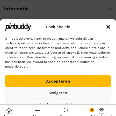
Informatie
Cookiebeleid
Wij gebruiken veilige betaling voor:
Om de beste ervaringen te bieden, maken we gebruik van
technologieën zoals cookies om apparaatinformatie op te slaan
en/of te raadplegen. Instemmen met deze cookiebeleid stelt ons in
staat om gegevens zoals surfgedrag of unieke ID's op deze website
te verwerken. Geen toestemming verlenen of toestemming intrekken
kan een nadelige invloed hebben op bepaalde functies en
mogelijkheden.
Accepteren
Copyright © 2018 – 2026
Pinbuddy
. Alle rechten voorbehouden.
Weigeren
Voorkeuren bekijken
0
Cookiebeleid
Privacybeleid