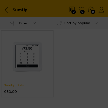
SumUp
0
0
0
Sort by popularity
Filter
SumUp Solo
€
80,00