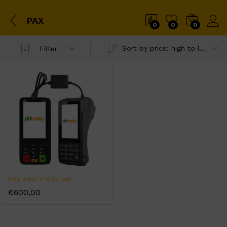
PAX
0
0
0
Sort by price: high to low
Filter
PAX A80 + A35 set
€
600,00